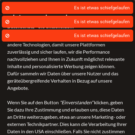
Beratung von Experten
Exk
Wir nutzen Cookies um unsere Dienste zu
Es ist etwas schiefgelaufen
erbringen und zu verbessern.
Datenschutz - Sie entscheiden!
Bagmondo und unsere Partner nutzen Cookies und
andere Technologien, damit unsere Plattformen
Online Shop
Über uns
SALE
Marken
zuverlässig und sicher laufen, wir die Performance
nachvollziehen und Ihnen in Zukunft möglichst relevante
Inhalte und personalisierte Werbung zeigen können.
Dafür sammeln wir Daten über unsere Nutzer und das
geräteübergreifende Verhalten in Bezug auf unsere
Angebote.
Wenn Sie auf den Button
"Einverstanden"
klicken, geben
Sie dazu Ihre Zustimmung und erlauben uns, diese Daten
an Dritte weiterzugeben, etwa an unsere Marketing- oder
externen Technikpartner. Dies kann die Verarbeitung Ihrer
Daten in den USA einschließen. Falls Sie nicht zustimmen