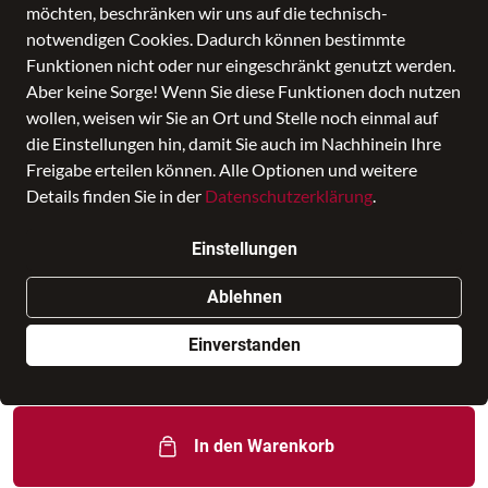
möchten, beschränken wir uns auf die technisch-
notwendigen Cookies. Dadurch können bestimmte
Funktionen nicht oder nur eingeschränkt genutzt werden.
Aber keine Sorge! Wenn Sie diese Funktionen doch nutzen
wollen, weisen wir Sie an Ort und Stelle noch einmal auf
die Einstellungen hin, damit Sie auch im Nachhinein Ihre
Freigabe erteilen können. Alle Optionen und weitere
HCL
HCL Stella Umhängetasche klein
Details finden Sie in der
Datenschutzerklärung
.
Schwarz
Einstellungen
Preis
329,00 €
inkl. MwSt., Versand
GRATIS
Ablehnen
Nur noch weniger als 3 Artikel im Geschäft vorhanden.
Einverstanden
Dieses Produkt ist nur online verfügbar
In den Warenkorb