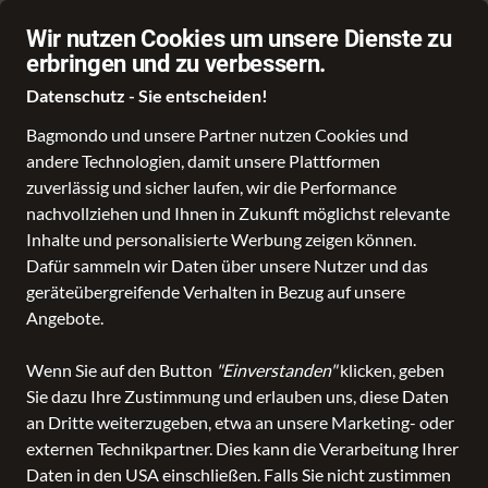
Exklusive Angebote
Wir nutzen Cookies um unsere Dienste zu
erbringen und zu verbessern.
Datenschutz - Sie entscheiden!
Bagmondo und unsere Partner nutzen Cookies und
andere Technologien, damit unsere Plattformen
Online Shop
Über uns
SALE
Marken
zuverlässig und sicher laufen, wir die Performance
nachvollziehen und Ihnen in Zukunft möglichst relevante
Inhalte und personalisierte Werbung zeigen können.
Produkte
bei Gabler Leder
Dafür sammeln wir Daten über unsere Nutzer und das
geräteübergreifende Verhalten in Bezug auf unsere
Angebote.
ALLE FILTER
Wenn Sie auf den Button
"Einverstanden"
klicken, geben
Sie dazu Ihre Zustimmung und erlauben uns, diese Daten
SALE
Marken
Altersgruppe
Farbe
an Dritte weiterzugeben, etwa an unsere Marketing- oder
externen Technikpartner. Dies kann die Verarbeitung Ihrer
Daten in den USA einschließen. Falls Sie nicht zustimmen
210 Produkte