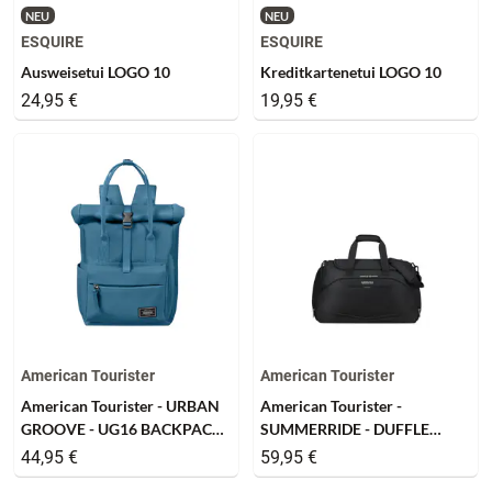
NEU
NEU
ESQUIRE
ESQUIRE
Ausweisetui LOGO 10
Kreditkartenetui LOGO 10
24,95 €
19,95 €
American Tourister
American Tourister
American Tourister - URBAN
American Tourister -
GROOVE - UG16 BACKPACK
SUMMERRIDE - DUFFLE
CITY - stone blue
55/22 - black
44,95 €
59,95 €